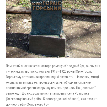
Пам’ятний знак на честь автора роману «Холодний Яр», очевидця
і учасника визвольних змагань 1917—1920 років Юрію Горліс-
Горському встановили кропивницькі активісти — історики, митці,
журналісти, викладачі, громадські діячі, об’єднані спільним
прагненням зберегти історичну пам’ять про часи Національної
революції. До них долучилися і патріоти із села Розумівка
(Олександрівський район Кіровоградської області), яка входить
до «географії» Холодного Яру.