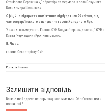
Станіслава Березкіна «Добротвір» та фермера із села Розумівка
Володимира Шепелюка.
Офіційне відкриття пам’ятника відбудеться 29 квітня, під
час всеукраїнського вшанування героїв Холодного Яру.
У заході візьме участь Голова ОУН Богдан Червак, делегації ОУН з
Києва, Черкащини і Кропивницького.
В. Чмир
,
голова Секретаріату ОУН
Posted in
Новини
Залишити відповідь
Ваша e-mail адреса не оприлюднюватиметься.
Обов’язкові поля
позначені
*