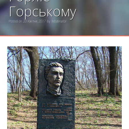
Горському
Posted on
20 Квітня, 2017
by
Moderator