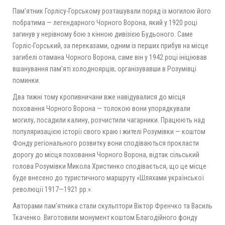
Пам’ятник Горлісу-Горському розташували поряд із могилою його
побратима — легендарного Чорного Ворона, який у 1920 році
загинув у нерівному бою з кінною дивізією Будьоного. Саме
Горліс-Горський, за переказами, одним із перших прибув на місце
загибелі отамана Чорного Ворона, саме він у 1942 році ініціював
вшанування пам’яті холодноярців, організувавши в Розумівці
поминки.
Два тижні тому кропивничани вже навідувалися до місця
поховання Чорного Ворона — толокою вони упорядкували
могилу, посадили калину, розчистили чагарники. Працюють над
популяризацією історії свого краю і жителі Розумівки — коштом
Фонду регіонального розвитку вони сподіваються прокласти
дорогу до місця поховання Чорного Ворона, відтак сільський
голова Розумівки Микола Христинко сподівається, що це місце
буде внесено до туристичного маршруту «Шляхами української
революції 1917—1921 рр.».
Авторами пам’ятника стали скульптори Віктор Френчко та Василь
Ткаченко. Виготовили монумент коштом Благодійного фонду