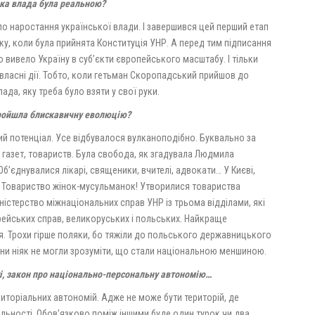
ька влада була реальною?
ло наро­стання української влади. І завершився цей перший етап
ку, коли була прийнята Конституція УНР. А перед тим підписання
ивело Україну в суб’єкти європейського масштабу. І тільки
власні дії. Тобто, коли гетьман Скоропадський прийшов до
ада, яку треба було взяти у свої руки.
 пройшла блискавичну еволюцію?
ий потенціал. Усе відбувалося вулканоподібно. Буквально за
газет, това­риств. Була свобода, як зга­дувала Людмила
Об’єднувалися лікарі, священики, вчителі, адвокати… У Києві,
но Товариство жінок-мусульманок! Утворилися товариства
ністерство міжнаціональних справ УНР із трьома відділами, які
врейських справ, великоруських і польських. Найкраще
. Трохи гірше поляки, бо тяжіли до польського державницького
вони ніяк не могли зрозуміти, що стали національною меншиною.
ті, закон про національно-персональну автономію…
риторіальних автономій. Адже не може бути територій, де
льності. Обов’язково поміж іншими буде один турок чи два