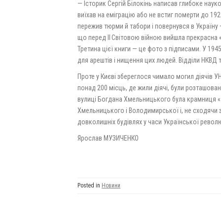
— Історик Сергій Білокінь написав глибоке наук
виїхав на еміграцію або не встиг померти до 192
пережив тюрми й табори і повернувся в Україну — 
що перед ІІ Світовою війною вийшла прекрасна 
Третина цієї книги — це фото з підписами. У 19
для арештів і нищення цих людей. Відділи НКВД т
Проте у Києві збереглося чимало могил діячів У
понад 200 місць, де жили діячі, були розташовані
вулиці Богдана Хмельницького була крамниця «У
Хмельницького і Володимирської і, не сходячи з
довколишніх будівлях у часи Української револю
Ярослав МУЗИЧЕНКО
Posted in
Новини