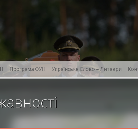
Н
Програма ОУН
Українське Слово – Литаври
Кон
жавності