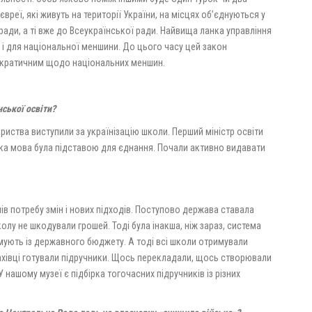
 євреї, які живуть на території України, на місцях об’єднуються у
ради, а ті вже до Всеукраїнської ради. Найвища ланка управління
, і для національної меншини. До цього часу цей закон
ократичним щодо національних меншин.
нської освіти?
ари­ства виступили за українізацію школи. Перший міністр освіти
ька мова була підставою для єднання. Почали активно видавати
ів потребу змін і нових підходів. Поступово держава ставала
лу не шкодували грошей. Тоді була інакша, ніж зараз, система
имують із державного бюджету. А тоді всі школи отримували
ахівці готували підручники. Щось перекладали, щось створювали
У нашому музеї є підбірка тогочасних підручників із різних