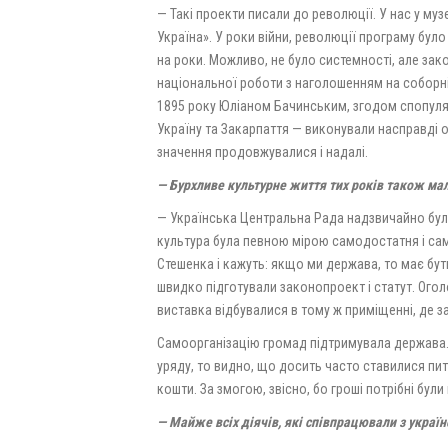
— Такі проекти писали до революції. У нас у муз
Україна». У роки війни, революції програму бул
на роки. Можливо, не було системності, але зако
національної роботи з наголошенням на соборні
1895 року Юліаном Бачинським, згодом спопуля
Україну та Закарпаття — виконували насправді 
значення продовжувалися і надалі.
— Бурхливе культурне життя тих років також мал
— Українська Центральна Рада надзвичайно бул
культура була певною мірою самодостатня і сам
Стешенка і кажуть: якщо ми держава, то має бут
швидко підготували законопроект і статут. Ого
виставка відбувалися в тому ж приміщенні, де з
Самоорганізацію громад підтримувала держава.
уряду, то видно, що досить часто ставилися пит
кошти. За змогою, звісно, бо гроші потрібні були 
— Майже всіх діячів, які співпрацювали з украї