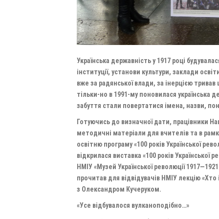
Українська державність у 1917 році будувалас
інституції, установи культури, заклади освіт
вже за радянської влади, за інерцією тривав
тільки-но в 1991-му поновилася українська д
забуття стали повертатися імена, назви, по
Готуючись до визначної дати, працівники На
методичні матеріали для вчителів та в рамк
освітню програму «100 років Української рево
відкрилася виставка «100 років Української р
НМІУ «Музей Української революції 1917—1921
прочитав для відвідувачів НМІУ лекцію «Хто
з Олександром Кучеруком.
«Усе відбувалося вулканоподібно…»