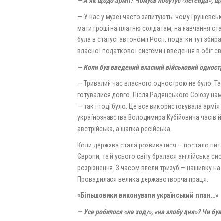
— А як щодо армії? Чомусь побутує «легенда», 
— У нас у музеї часто запитують: чому Грушевсь
мати гроші на платню солдатам, на навчання ст
була в статусі автономії Росії, податки тут зби
власної податкової си­стеми і введення в обіг 
— Коли був введений власний військовий одност
— Тривалий час власного однострою не було. Такі
готувалися довго. Після Радянського Союзу нам
— так і тоді було. Це все використовувала армія
українознавства Володимира Кубі­йовича часів йо
австрійська, а шапка російська.
Коли держава стала розвиватися — постало пит
Європи, та й усього світу бралася англійська с
розрізнення. З часом ввели тризуб — нашивку на 
Провадилася велика державотворча праця.
«Більшовики виконували український план…»
— Усе робилося «на ходу», «на злобу дня»? Чи б