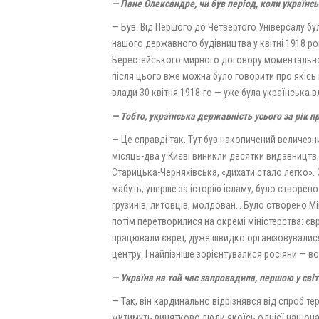
— Пане Олександре, чи був період, коли українс
— Був. Від Першого до Четвертого Універсалу бу
нашого державного будівництва у квітні 1918 ро
Берестейського мирного договору моментально в
після цього вже можна було говорити про якісь 
влади 30 квітня 1918-го — уже була українська вл
— Тобто, українська державність усього за рік
— Це справді так. Тут був накопичений величезн
місяць-два у Києві виникли десятки видавництв, 
Старицька-Чер­няхівська, «дихати стало легко». 
мабуть, уперше за історію ісламу, було створе
грузинів, литовців, молдован… Було створено Мі
потім перетворилися на окремі міні­стерства: є
працювали євреї, дуже швидко організовувалися
центру. І найпізніше зорієнтувалися росіяни — 
— Україна на той час запровадила, першою у сві
— Так, він кардинально відрізнявся від спроб те
житимуть винятково люди якоїсь однієї націона