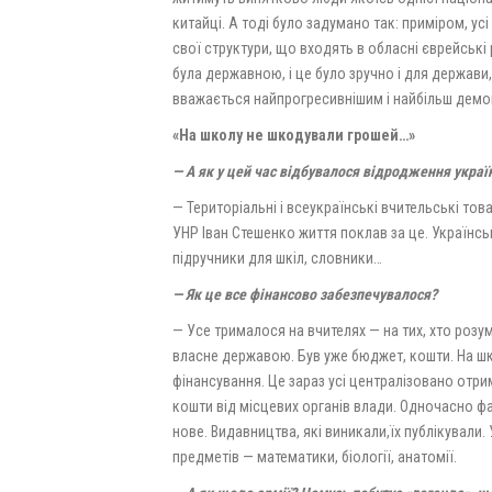
китайці. А тоді було задумано так: приміром, усі
свої структури, що входять в обласні єврейські 
була державною, і це було зручно і для держави
вважається найпрогресивнішим і найбільш дем
«На школу не шкодували грошей…»
— А як у цей час відбувалося відродження украї
— Територіальні і всеукраїнські вчительські тов
УНР Іван Стешенко життя поклав за це. Українс
підручники для шкіл, словники…
— Як це все фінансово забезпечувалося?
— Усе трималося на вчителях — на тих, хто розум
власне державою. Був уже бюджет, кошти. На шко
фінансування. Це зараз усі централізовано отр
кошти від місцевих органів влади. Одночасно ф
нове. Видавництва, які виникали,їх публікували. 
предметів — математики, біології, анатомії.