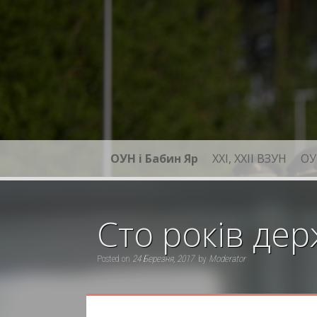
Skip
to
content
ОУН і Бабин Яр
XXI, ХХІІ ВЗУН
ОУ
Сто років дер
Posted on
24 Березня, 2017
by
Moderator