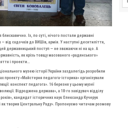
я блискавично. Із, по суті, нічого постали державні
и — від садочків до ВИШів, армія. У наступні десятиліття,
 цей державницький поступ — не зважаючи ні на що. А
ержавність, як крізь товщу масованого «радянського»
няття і проекти…
ціонального музею історії України заздалегідь розробили
ах проекту «Майстерня педагога-історика» організували
люції: конспект педагога». 16 березня у цьому музеї
еволюції. Відроджена держава», а 18-го завідувач відділу
 років», кандидат історичних наук Олександр Кучерук
 і як творив Центральну Раду». Пропонуємо читачам розмову