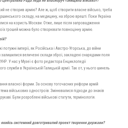
що Центральна Рада ледь не власноруч «знищила військо»?
кий не створив армію? Але ж, щоб створити власне військо, треба
аршинського складу, на медицину, на зброю врешті. Поки Україна
ралися на користь Москви. Отже, лише після запрова­дження
своїх грошей можна було створювати повноцінну армію.
рій?
 потужні імперії, як Російська і Австро-Угорська, до війни
 залишилися величезні склади зброї, закладені снарядами поля
 УНР. У нас у Музеї є фото редактора Енциклопедії
го служби в Українській Галицькій армії. Так от, у нього шинель
ання власної форми. За основу тогочасних уніформ армій
истема військових одностроїв. Змінювалися підходи до знаків
рукаві. Були розроблені військові статути, термінологія.
ув якийсь системний довготривалий проект творення держави?