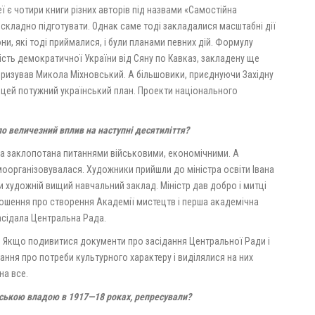
еї є чотири книги різних авторів під назвами «Самостійна
о складно підготувати. Однак саме тоді закладалися масштабні дії
ни, які тоді приймалися, і були планами певних дій. Формулу
сть демократичної України від Сяну по Кавказ, закладену ще
ризував Микола Міхновський. А більшовики, приєднуючи Західну
оцей потужний український план. Проекти національного
о величезний вплив на наступні десятиліття?
а заклопотана питаннями військовими, економічними. А
оорганізовувалася. Художники прийшли до міністра освіти Івана
и художній вищий навчальний заклад. Міністр дав добро і митці
лошення про створення Академії мистецтв і перша академічна
асідала Центральна Рада.
 Якщо подивитися документи про засідання Центральної Ради і
ання про потреби культурного характеру і виділялися на них
на все.
нською владою в 1917—18 роках, репресували?