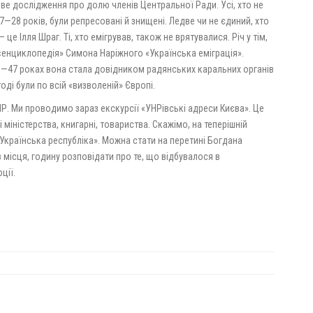
ове дослідження про долю членів Центральної Ради. Усі, хто не
7—28 років, були репресовані й знищені. Ледве чи не єдиний, хто
це Ілля Шраг. Ті, хто емігрував, також не врятувалися. Річ у тім,
«енциклопедія» Симона Наріжного «Українська еміграція».
45—47 роках вона стала довідником радянських каральних органів
оді були по всій «визволеній» Європі.
НР. Ми проводимо зараз екскурсії «УНРівські адреси Києва». Це
 міністерства, книгарні, товариства. Скажімо, на теперішній
країнська республіка». Можна стати на перетині Богдана
 місця, годину розповідати про те, що відбувалося в
ції.