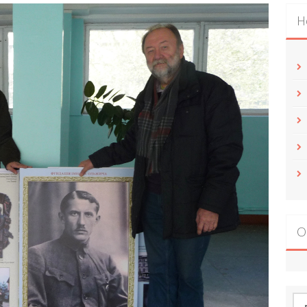
Н
О
По