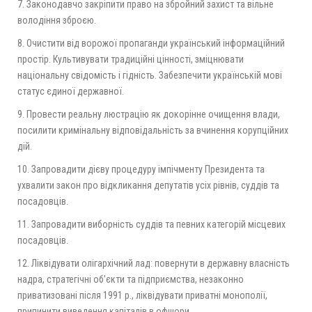
7. Законодавчо закріпити право на збройний захист та вільне
володіння зброєю.
8. Очистити від ворожої пропаганди український інформаційний
простір. Культивувати традиційні цінності, зміцнювати
національну свідомість і гідність. Забезпечити українській мові
статус єдиної державної.
9. Провести реальну люстрацію як докорінне очищення влади,
посилити кримінальну відповідальність за вчинення корупційних
дій.
10. Запровадити дієву процедуру імпічменту Президента та
ухвалити закон про відкликання депутатів усіх рівнів, суддів та
посадовців.
11. Запровадити виборність суддів та певних категорій місцевих
посадовців.
12. Ліквідувати олігархічний лад: повернути в державну власність
надра, стратегічні об’єкти та підприємства, незаконно
приватизовані після 1991 р., ліквідувати приватні монополії,
припинити виведення капіталів в офшори.