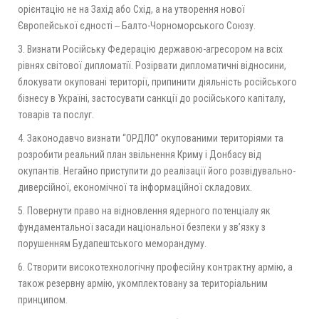
орієнтацію не на Захід або Схід, а на утворення нової
Європейської єдності ‒ Балто-Чорноморського Союзу.
3. Визнати Російську Федерацію державою-агресором на всіх
рівнях світової дипломатії. Розірвати дипломатичні відносини,
блокувати окуповані території, припинити діяльність російського
бізнесу в Україні, застосувати санкції до російського капіталу,
товарів та послуг.
4. Законодавчо визнати “ОРДЛО” окупованими територіями та
розробити реальний план звільнення Криму і Донбасу від
окупантів. Негайно приступити до реалізації його розвідувально-
диверсійної, економічної та інформаційної складових.
5. Повернути право на відновлення ядерного потенціалу як
фундаментальної засади національної безпеки у зв’язку з
порушенням Будапештського меморандуму.
6. Створити високотехнологічну професійну контрактну армію, а
також резервну армію, укомплектовану за територіальним
принципом.