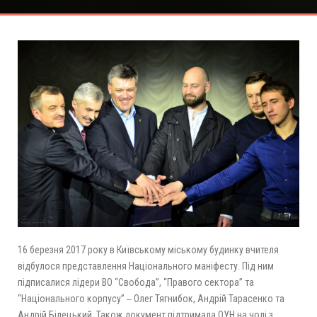
16 березня 2017 року в Київському міському будинку вчителя
відбулося представлення Національного маніфесту. Під ним
підписалися лідери ВО “Свобода”, “Правого сектора” та
“Національного корпусу” ‒ Олег Тягнибок, Андрій Тарасенко та
Андрій Білецький. Також документ підтримала ОУН на чолі з