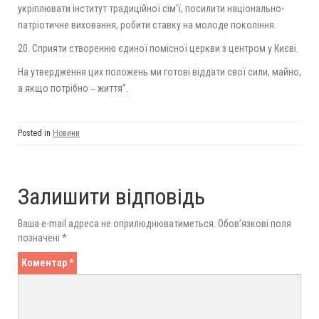
укріплювати інститут традиційної сім’ї, посилити національно-
патріотичне виховання, робити ставку на молоде покоління.
20. Сприяти створенню єдиної помісної церкви з центром у Києві.
На утвердження цих положень ми готові віддати свої сили, майно,
а якщо потрібно ‒ життя”.
Posted in
Новини
Залишити відповідь
Ваша e-mail адреса не оприлюднюватиметься.
Обов’язкові поля
позначені
*
Коментар
*