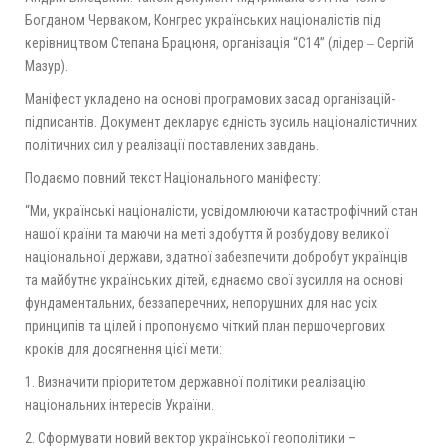
Богданом Черваком, Конгрес українських націоналістів під
керівництвом Степана Брацюня, організація “С14” (лідер ‒ Сергій
Мазур).
Маніфест укладено на основі програмових засад організацій-
підписантів. Документ декларує єдність зусиль націоналістичних
політичних сил у реалізації поставлених завдань.
Подаємо повний текст Національного маніфесту:
“Ми, українські націоналісти, усвідомлюючи катастрофічний стан
нашої країни та маючи на меті здобуття й розбудову великої
національної держави, здатної забезпечити добробут українців
та майбутнє українських дітей, єднаємо свої зусилля на основі
фундаментальних, беззаперечних, непорушних для нас усіх
принципів та цілей і пропонуємо чіткий план першочергових
кроків для досягнення цієї мети:
1. Визначити пріоритетом державної політики реалізацію
національних інтересів України.
2. Сформувати новий вектор української геополітики –