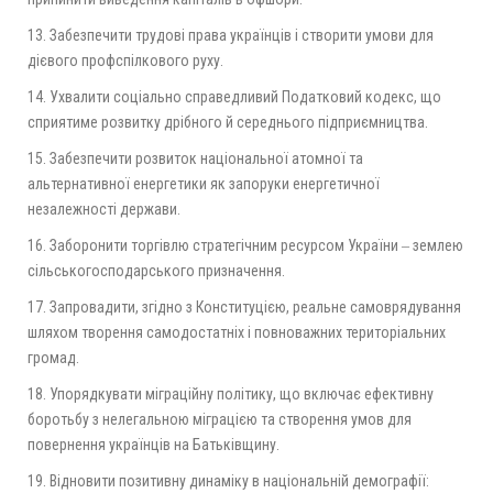
13. Забезпечити трудові права українців і створити умови для
дієвого профспілкового руху.
14. Ухвалити соціально справедливий Податковий кодекс, що
сприятиме розвитку дрібного й середнього підприємництва.
15. Забезпечити розвиток національної атомної та
альтернативної енергетики як запоруки енергетичної
незалежності держави.
16. Заборонити торгівлю стратегічним ресурсом України ‒ землею
сільськогосподарського призначення.
17. Запровадити, згідно з Конституцією, реальне самоврядування
шляхом творення самодостатніх і повноважних територіальних
громад.
18. Упорядкувати міграційну політику, що включає ефективну
боротьбу з нелегальною міграцією та створення умов для
повернення українців на Батьківщину.
19. Відновити позитивну динаміку в національній демографії: