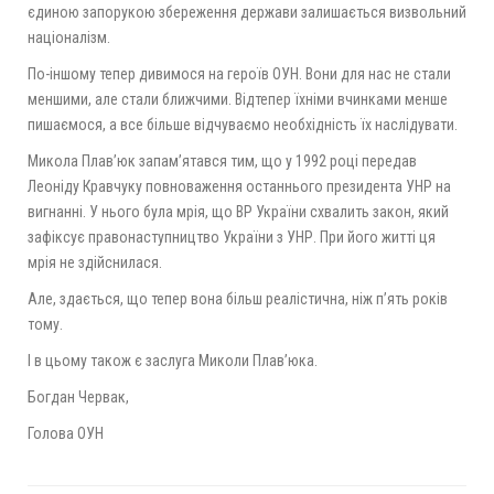
єдиною запорукою збереження держави залишається визвольний
націоналізм.
По-іншому тепер дивимося на героїв ОУН. Вони для нас не стали
меншими, але стали ближчими. Відтепер їхніми вчинками менше
пишаємося, а все більше відчуваємо необхідність їх наслідувати.
Микола Плав’юк запам’ятався тим, що у 1992 році передав
Леоніду Кравчуку повноваження останнього президента УНР на
вигнанні. У нього була мрія, що ВР України схвалить закон, який
зафіксує правонаступництво України з УНР. При його житті ця
мрія не здійснилася.
Але, здається, що тепер вона більш реалістична, ніж п’ять років
тому.
І в цьому також є заслуга Миколи Плав’юка.
Богдан Червак,
Голова ОУН