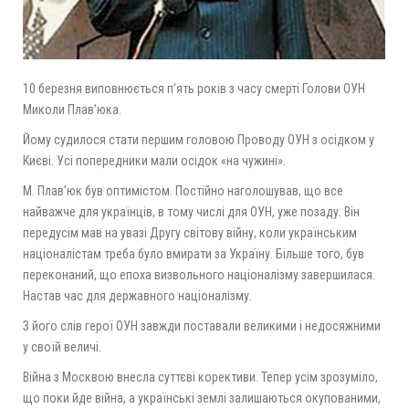
10 березня виповнюється п’ять років з часу смерті Голови ОУН
Миколи Плав’юка.
Йому судилося стати першим головою Проводу ОУН з осідком у
Києві. Усі попередники мали осідок «на чужині».
М. Плав’юк був оптимістом. Постійно наголошував, що все
найважче для українців, в тому числі для ОУН, уже позаду. Він
передусім мав на увазі Другу світову війну, коли українським
націоналістам треба було вмирати за Україну. Більше того, був
переконаний, що епоха визвольного націоналізму завершилася.
Настав час для державного націоналізму.
З його слів герої ОУН завжди поставали великими і недосяжними
у своїй величі.
Війна з Москвою внесла суттєві корективи. Тепер усім зрозуміло,
що поки йде війна, а українські землі залишаються окупованими,