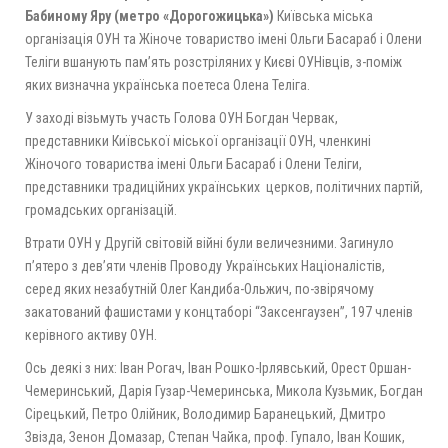
Бабиному Яру (метро «Дорогожицька»)
Київська міська
організація ОУН та Жіноче товариство імені Ольги Басараб і Олени
Теліги вшанують пам’ять розстріляних у Києві ОУНівців, з-поміж
яких визначна українська поетеса Олена Теліга.
У заході візьмуть участь Голова ОУН Богдан Червак,
представники Київської міської організації ОУН, членкині
Жіночого товариства імені Ольги Басараб і Олени Теліги,
представники традиційних українських церков, політичних партій,
громадських організацій.
Втрати ОУН у Другій світовій війні були величезними. Загинуло
п’ятеро з дев’яти членів Проводу Українських Націоналістів,
серед яких незабутній Олег Кандиба-Ольжич, по-звірячому
закатований фашистами у концтаборі “Заксенгаузен”, 197 членів
керівного активу ОУН.
Ось деякі з них: Іван Рогач, Іван Рошко-Ірлявський, Орест Оршан-
Чемеринський, Дарія Гузар-Чемеринська, Микола Кузьмик, Богдан
Сірецький, Петро Олійник, Володимир Баранецький, Дмитро
Звізда, Зенон Домазар, Степан Чайка, проф. Гупало, Іван Кошик,