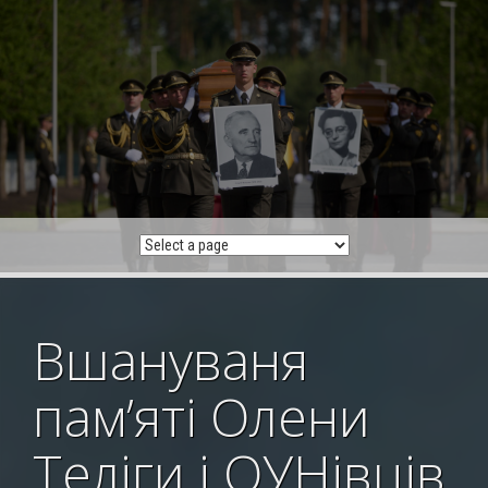
Skip
to
content
Вшануваня
пам’яті Олени
Теліги і ОУНівців