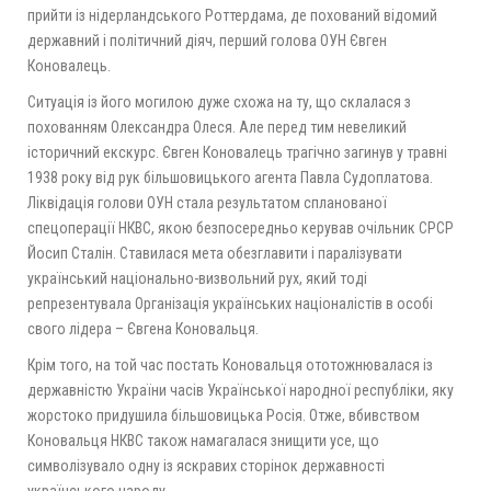
прийти із нідерландського Роттердама, де похований відомий
державний і політичний діяч, перший голова ОУН Євген
Коновалець.
Ситуація із його могилою дуже схожа на ту, що склалася з
похованням Олександра Олеся. Але перед тим невеликий
історичний екскурс. Євген Коновалець трагічно загинув у травні
1938 року від рук більшовицького агента Павла Судоплатова.
Ліквідація голови ОУН стала результатом спланованої
спецоперації НКВС, якою безпосередньо керував очільник СРСР
Йосип Сталін. Ставилася мета обезглавити і паралізувати
український національно-визвольний рух, який тоді
репрезентувала Організація українських націоналістів в особі
свого лідера – Євгена Коновальця.
Крім того, на той час постать Коновальця ототожнювалася із
державністю України часів Української народної республіки, яку
жорстоко придушила більшовицька Росія. Отже, вбивством
Коновальця НКВС також намагалася знищити усе, що
символізувало одну із яскравих сторінок державності