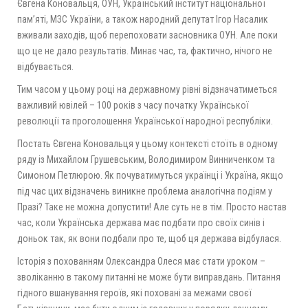
Євгена Коновальця, ОУН, Український інститут національної
пам’яті, МЗС України, а також народний депутат Ігор Насалик
вживали заходів, щоб перепоховати засновника ОУН. Але поки
що це не дало результатів. Минає час, та, фактично, нічого не
відбувається.
Тим часом у цьому році на державному рівні відзначатиметься
важливий ювілей – 100 років з часу початку Української
революції та проголошення Української народної республіки.
Постать Євгена Коновальця у цьому контексті стоїть в одному
ряду із Михайлом Грушевським, Володимиром Винниченком та
Симоном Петлюрою. Як почуватимуться українці і Україна, якщо
під час цих відзначень виникне проблема аналогічна подіям у
Празі? Таке не можна допустити! Але суть не в тім. Просто настав
час, коли Українська держава має подбати про своїх синів і
доньок так, як вони подбали про те, щоб ця держава відбулася.
Історія з похованням Олександра Олеся має стати уроком –
зволіканню в такому питанні не може бути виправдань. Питання
гідного вшанування героїв, які поховані за межами своєї