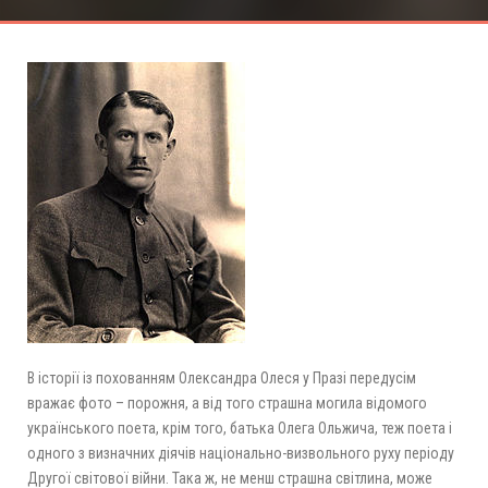
В історії із похованням Олександра Олеся у Празі передусім
вражає фото – порожня, а від того страшна могила відомого
українського поета, крім того, батька Олега Ольжича, теж поета і
одного з визначних діячів національно-визвольного руху періоду
Другої світової війни. Така ж, не менш страшна світлина, може