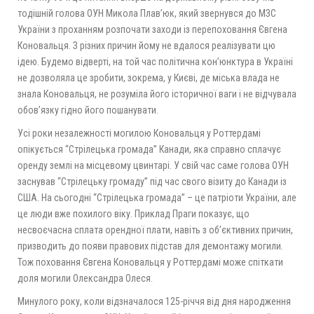
тодішній голова ОУН Микола Плав’юк, який звернувся до МЗС
України з проханням розпочати заходи із перепоховання Євгена
Коновальця. З різних причин йому не вдалося реалізувати цю
ідею. Будемо відверті, на той час політична кон’юнктура в Україні
не дозволяла це зробити, зокрема, у Києві, де міська влада не
знала Коновальця, не розуміла його історичної ваги і не відчувала
обов’язку гідно його пошанувати.
Усі роки незалежності могилою Коновальця у Роттердамі
опікується “Стрілецька громада” Канади, яка справно сплачує
оренду землі на місцевому цвинтарі. У свій час саме голова ОУН
заснував “Стрілецьку громаду” під час свого візиту до Канади із
США. На сьогодні “Стрілецька громада” – це патріоти України, але
це люди вже похилого віку. Приклад Праги показує, що
несвоєчасна сплата орендної плати, навіть з об’єктивних причин,
призводить до появи правових підстав для демонтажу могили.
Тож поховання Євгена Коновальця у Роттердамі може спіткати
доля могили Олександра Олеся.
Минулого року, коли відзначалося 125-річчя від дня народження