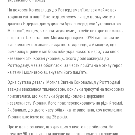
українського народу.
На похорон Коновальця до Роттердама з’їхалася майже вся
тодішня еліта нації. Вже тоді всі розуміли, що цьому місту в
далеких Нідерландах судилося бути своєрідною “українською
Меккою”, місцем, яке притягуватиме до себе не одне покоління
патріотів. Так і сталося. Могила провідника ОУН лишається не
лише місцем поховання видатного українця, а й місцем, що
символізує цілий етап боротьби українського народу за свою
незалежність. Кожен українець, якого доля закинула до
Роттердаму, має за обов’язок і за честь прийти на могилу героя,
квітами і молитвою вшанувати його пам’ять.
Одна суттєва деталь. Могила Євгена Коновальця у Роттердамі
завжди вважалася тимчасовою, оскільки присутні на похоронах
присягалися, що як тільки буде відновлена державна
незалежність України, його прах перепоховають на рідній землі.
Як бачимо, до цього часу обіцянка не виконана, хоч незалежна
Україна вже існує понад 25 років.
Проте це не означає, що для цього нічого не робилося. На
початку 90-х це питання вперше на державному рівні озвучив