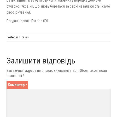
Батьківщини, має бути одним із головних у порядку денному
сучасної України, що знову бореться за свою незалежність і саме
своє існування.
Богдан Червак, Голова ОУН
Posted in
Новини
Залишити відповідь
Ваша e-mail адреса не оприлюднюватиметься.
Обов’язкові поля
позначені
*
Коментар
*