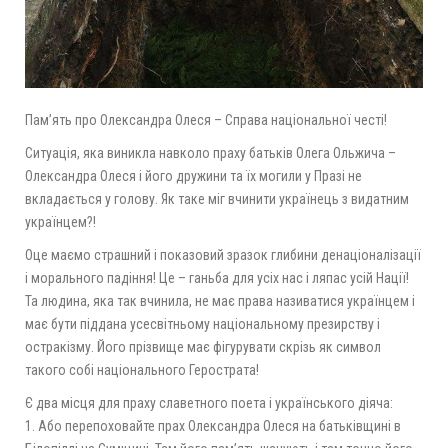
Пам’ять про Олександра Олеся – Справа національної честі!
Ситуація, яка виникла навколо праху батьків Олега Ольжича –
Олександра Олеся і його дружини та їх могили у Празі не
вкладається у голову. Як таке міг вчинити українець з видатним
українцем?!
Оце маємо страшний і показовий зразок глибини денаціоналізації
і морального падіння! Це – ганьба для усіх нас і ляпас усій Нації!
Та людина, яка так вчинила, не має права називатися українцем і
має бути піддана усесвітньому націонал
ьному презирству і
остракізму. Його прізвище має фігурувати скрізь як символ
такого собі національного Герострата!
Є два місця для праху славетного поета і українського діяча:
1. Або перепоховайте прах Олександра Олеся на батьківщині в