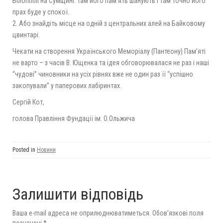
Білопіллі на Сумщині. Там його пам’ять шанують і там точно його
прах буде у спокої.
2. Або знайдіть місце на одній з центральних алей на Байковому
цвинтарі.
Чекати на створення Українського Меморіалу (Пантеону) Пам’яті
не варто – з часів В. Ющенка та ідея обговорювалася не раз і наші
“чудові” чиновники на усіх рівнях вже не один раз її “успішно
закопували” у паперових лабіринтах.
Сергій Кот,
голова Правління Фундації ім. О.Ольжича
Posted in
Новини
Залишити відповідь
Ваша e-mail адреса не оприлюднюватиметься.
Обов’язкові поля
позначені
*