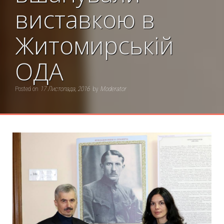
виставкою в
Житомирській
ОДА
Posted on
17 Листопада, 2016
by
Moderator