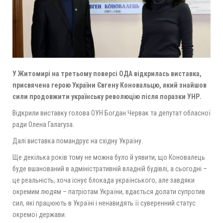
У Житомирі на третьому поверсі ОДА відкрилась виставка,
присвячена герою України Євгену Коновальцю, який знайшов
сили продовжити українську революцію після поразки УНР.
Відкрили виставку голова ОУН Богдан Червак та депутат обласної
ради Олена Галагуза.
Далі виставка помандрує на східну Україну.
Ще декілька років тому не можна було й уявити, що Коновалець
буде вшанований в адміністративній владній будівлі, а сьогодні –
це реальність, хоча існує блокада українського, але завдяки
окремим людям – патріотам України, вдається долати супротив
сил, які працюють в Україні і ненавидять її суверенний статус
окремої держави.