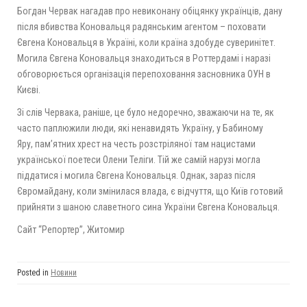
Богдан Червак нагадав про невиконану обіцянку українців, дану
після вбивства Коновальця радянським агентом – поховати
Євгена Коновальця в Україні, коли країна здобуде суверинітет.
Могила Євгена Коновальця знаходиться в Роттердамі і наразі
обговорюється організація перепоховання засновника ОУН в
Києві.
Зі слів Червака, раніше, це було недоречно, зважаючи на те, як
часто паплюжили люди, які ненавидять Україну, у Бабиному
Яру, пам’ятних хрест на честь розстріляної там нацистами
української поетеси Олени Теліги. Тій же самій нарузі могла
піддатися і могила Євгена Коновальця. Однак, зараз після
Євромайдану, коли змінилася влада, є відчуття, що Київ готовий
прийняти з шаною славетного сина України Євгена Коновальця.
Сайт “Репортер”, Житомир
Posted in
Новини