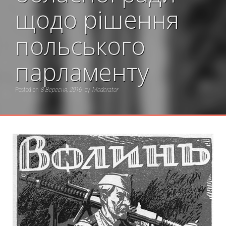
щодо рішення
польського
парламенту
Posted on
8 Вересня, 2016
by
Moderator