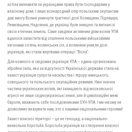
хотіла визнавати за українцями права бути господарями у
власному домі. І лише всенародний опір польським окупантам
дав змогу Волині уникнути трагічної долі Холмщини, Підляшшя,
Лемківщини, Надсяння, де українці були знищені та вигнані зі
своїх етнічних земель. Саме завдяки активним діям воїнів УПА
вдалося захистити від спалення польськими військовими
загонами сотень волинських сіл, а волиняни уникли долі
українців, які стали жертвами операції “Вісла”.
Для кожного зі свідомих українців УПА – єдина організована
збройна сила, яка за відсутності Української держави стала на
захист українців супроти насильства і терору німецького,
совєцького та польського окупаційних режимів. Нині значна
частина українських воїнів, які захищають від московської
агресії не лише східноукраїнські землі, але й цивілізаційні межі
Європи, вважають себе послідовниками ОУН-УПА. І ми нікому не
дозволимо вказувати нам, хто є нашими національними героями!
Захист власної території – це не геноцид, а національно-
визвольна боротьба. Боротьба українців за створення власної