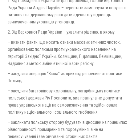
1. Від Президента України Петра Порошенка, голови Верховної
Ради України Андрія Парубія – перестати замовчувати порушені
питання і на державному рівні дати адекватну відповідь
звинуваченням українців у геноциді.
2. Від Верховної Ради України – ухвалити рішення, в якому:
– визнати факти, що носять ознаки масових етнічних чисток,
організованих поляками проти українського населення на
території Західної України, Холмщини, Підляшшя, Лемківщини,
Надсяння з метою зміни етнічної карти регіону;
– засудити операцію “Вісла” як приклад репресивної політики
Польщі;
– засудити багатовікову колоніальну, загарбницьку політику
польської держави Річ Посполита, яка прагнула не допустити
права української нації на самовизначення та здійснювала
політику національного і соціального гноблення;
– закликати польську сторону будувати відносини на принципах
рівноправності, примирення та порозуміння, а не на
перекручуванні і замовчуванні історичних фактів.