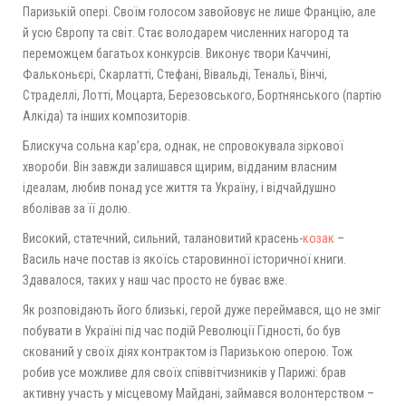
Паризькій опері. Своїм голосом завойовує не лише Францію, але
й усю Європу та світ. Стає володарем численних нагород та
переможцем багатьох конкурсів. Виконує твори Каччині,
Фальконьєрі, Скарлатті, Стефані, Вівальді, Тенальї, Вінчі,
Страделлі, Лотті, Моцарта, Березовського, Бортнянського (партію
Алкіда) та інших композиторів.
Блискуча сольна кар’єра, однак, не спровокувала зіркової
хвороби. Він завжди залишався щирим, відданим власним
ідеалам, любив понад усе життя та Україну, і відчайдушно
вболівав за її долю.
Високий, статечний, сильний, талановитий красень-
козак
–
Василь наче постав із якоїсь старовинної історичної книги.
Здавалося, таких у наш час просто не буває вже.
Як розповідають його близькі, герой дуже переймався, що не зміг
побувати в Україні під час подій Революції Гідності, бо був
скований у своїх діях контрактом із Паризькою оперою. Тож
робив усе можливе для своїх співвітчизників у Парижі: брав
активну участь у місцевому Майдані, займався волонтерством –