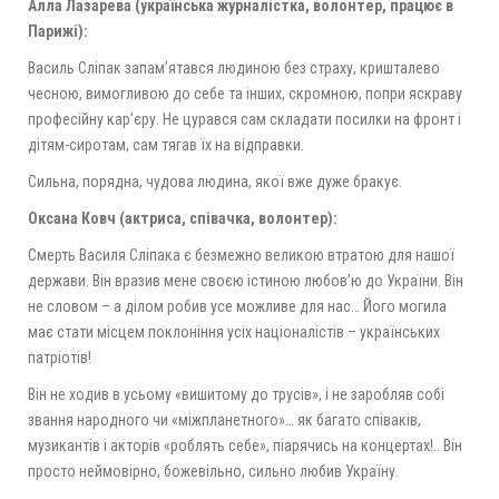
Алла Лазарева (українська журналістка, волонтер, працює в
Парижі):
Василь Сліпак запам’ятався людиною без страху, кришталево
чесною, вимогливою до себе та інших, скромною, попри яскраву
професійну кар’єру. Не цурався сам складати посилки на фронт і
дітям-сиротам, сам тягав їх на відправки.
Сильна, порядна, чудова людина, якої вже дуже бракує.
Оксана Ковч (актриса, співачка, волонтер):
Смерть Василя Сліпака є безмежно великою втратою для нашої
держави. Він вразив мене своєю істиною любов’ю до України. Він
не словом – а ділом робив усе можливе для нас… Його могила
має стати місцем поклоніння усіх націоналістів – українських
патріотів!
Він не ходив в усьому «вишитому до трусів», і не заробляв собі
звання народного чи «міжпланетного»… як багато співаків,
музикантів і акторів «роблять себе», піарячись на концертах!.. Він
просто неймовірно, божевільно, сильно любив Україну.