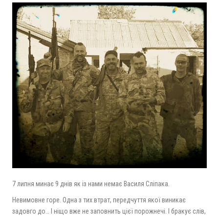
7 липня минає 9 днів як із нами немає Василя Сліпака.
Невимовне горе. Одна з тих втрат, передчуття якої виникає
задовго до… І ніщо вже не заповнить цієї порожнечі. І бракує слів,