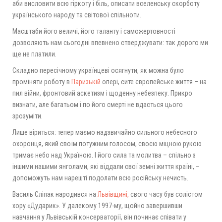
аби висловити всю гіркоту і біль, описати вселенську скорботу
українського народу та світової спільноти.
Масштаби його величі, його таланту і саможертовності
дозволяють нам сьогодні впевнено стверджувати: так дорого ми
ще не платили.
Складно пересічному українцеві осягнути, як можна було
проміняти роботу в
Паризькій
опері, сите європейське життя – на
пил війни, фронтовий аскетизм і щоденну небезпеку. Прикро
визнати, але багатьом і по його смерті не вдасться цього
зрозуміти.
Лише віриться: тепер маємо надзвичайно сильного небесного
охоронця, який своїм потужним голосом, своєю міцною рукою
тримає небо над Україною. І його сила та молитва – спільно з
іншими нашими янголами, які віддали свої земні життя країні, –
допоможуть нам нарешті подолати всю російську нечисть.
Василь Сліпак народився на
Львівщині,
свого часу був солістом
хору «Дударик». У далекому 1997-му, щойно завершивши
навчання у Львівській консерваторії, він починає співати у