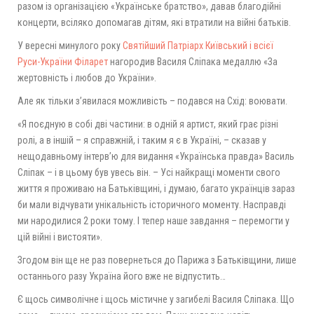
разом із організацією «Українське братство», давав благодійні
концерти, всіляко допомагав дітям, які втратили на війні батьків.
У вересні минулого року
Святійший Патріарх Київський і всієї
Руси-України Філарет
нагородив Василя Сліпака медаллю «За
жертовність і любов до України».
Але як тільки з’явилася можливість – подався на Схід: воювати.
«Я поєдную в собі дві частини: в одній я артист, який грає різні
ролі, а в іншій – я справжній, і таким я є в Україні, – сказав у
нещодавньому інтерв’ю для видання «Українська правда» Василь
Сліпак – і в цьому був увесь він. – Усі найкращі моменти свого
життя я проживаю на Батьківщині, і думаю, багато українців зараз
би мали відчувати унікальність історичного моменту. Насправді
ми народилися 2 роки тому. І тепер наше завдання – перемогти у
цій війні і вистояти».
Згодом він ще не раз повернеться до Парижа з Батьківщини, лише
останнього разу Україна його вже не відпустить…
Є щось символічне і щось містичне у загибелі Василя Сліпака. Що