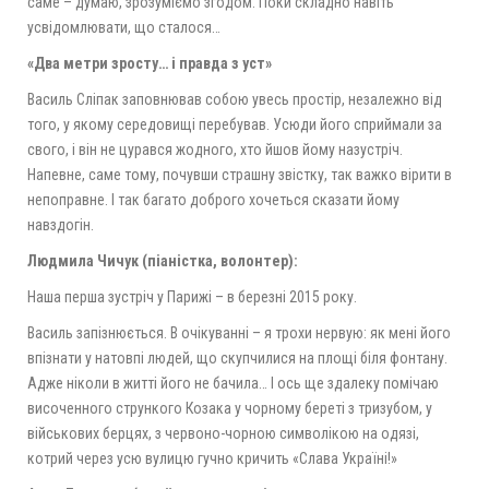
саме – думаю, зрозуміємо згодом. Поки складно навіть
усвідомлювати, що сталося…
«Два метри зросту… і правда з уст»
Василь Сліпак заповнював собою увесь простір, незалежно від
того, у якому середовищі перебував. Усюди його сприймали за
свого, і він не цурався жодного, хто йшов йому назустріч.
Напевне, саме тому, почувши страшну звістку, так важко вірити в
непоправне. І так багато доброго хочеться сказати йому
навздогін.
Людмила Чичук (піаністка, волонтер):
Наша перша зустріч у Парижі – в березні 2015 року.
Василь запізнюється. В очікуванні – я трохи нервую: як мені його
впізнати у натовпі людей, що скупчилися на площі біля фонтану.
Адже ніколи в житті його не бачила… І ось ще здалеку помічаю
височенного стрункого Козака у чорному береті з тризубом, у
військових берцях, з червоно-чорною символікою на одязі,
котрий через усю вулицю гучно кричить «Слава Україні!»