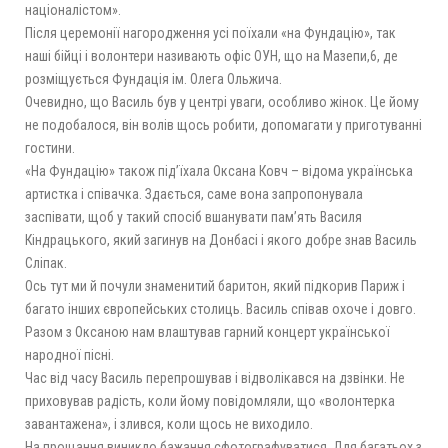
націоналістом».
Після церемонії нагородження усі поїхали «на Фундацію», так
наші бійці і волонтери називають офіс ОУН, що на Мазепи,6, де
розміщується Фундація ім. Олега Ольжича.
Очевидно, що Василь був у центрі уваги, особливо жінок. Це йому
не подобалося, він волів щось робити, допомагати у приготуванні
гостини.
«На Фундацію» також під’їхала Оксана Ковч – відома українська
артистка і співачка. Здається, саме вона запропонувала
заспівати, щоб у такий спосіб вшанувати пам’ять Василя
Кіндрацького, який загинув на Донбасі і якого добре знав Василь
Сліпак.
Ось тут ми й почули знаменитий баритон, який підкорив Париж і
багато інших європейських столиць. Василь співав охоче і довго.
Разом з Оксаною нам влаштував гарний концерт української
народної пісні.
Час від часу Василь перепрошував і відволікався на дзвінки. Не
приховував радість, коли йому повідомляли, що «волонтерка
завантажена», і злився, коли щось не виходило.
На прощання виникло бажання сфотографуватися. Для багатьох з