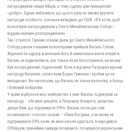
нагороджував наших бійців, а тому одразу дав принципове
«добро». Однак вибачився, що цього разу не зможе вручити
нагороди особисто, оскільки виїжджає до США. «Я б хотів, щоб
волонтері
в нагороджували у Свято Михайлівському Соборі і
віддам належні розпорядження».
Так і сталося. Гарним осіннім днем до Свято Михайлівського
Собору разом з іншими волонтерами прийшов Василь Сліпак.
Журналісти одразу ж впізнали його й намагалися взяти інтерв’ю.
Василь не відмовлявся, але тільки після богослужіння, на якому
був зосереджений і піднесений. Коли я від імені Патріарха вручав
нагороду Василеві, слово взяв Борис Гуменюк і зробив це не
випадково. Він наголосив, що Василь не тільки волонтер, а боєць
і бойовий побратим.
У храмі відбулося моє знайомство з ним. Василь подякував за
нагороду – «Не мені дякуйте, а Патріарху Філарету, зрештою,
дякую Вам, що підтримуєте ОУН». Василь після цих слів
посміхнувся і голосно сказав – «Пане Богдане, а як можу не
підтримувати ОУН, коли, як мені інколи здається, я народився
ОУНівцем, принаймні завжди почувався і почуваюся українським