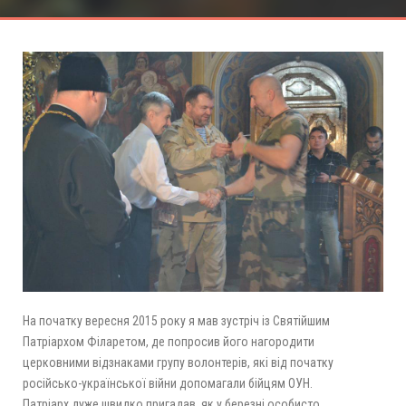
На початку вересня 2015 року я мав зустріч із Святійшим
Патріархом Філаретом, де попросив його нагородити
церковними відзнаками групу волонтерів, які від початку
російсько-української війни допомагали бійцям ОУН.
Патріарх дуже швидко пригадав, як у березні особисто