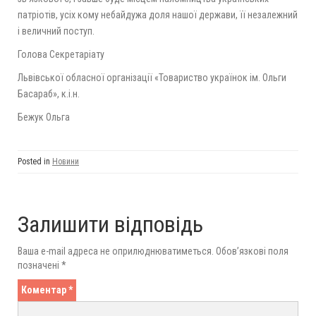
патріотів, усіх кому небайдужа доля нашої держави, її незалежний
і величний поступ.
Голова Секретаріату
Львівської обласної організації «Товариство українок ім. Ольги
Басараб», к.і.н.
Бежук Ольга
Posted in
Новини
Залишити відповідь
Ваша e-mail адреса не оприлюднюватиметься.
Обов’язкові поля
позначені
*
Коментар
*