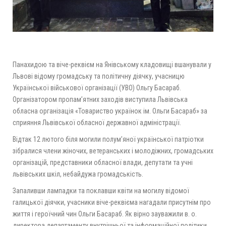
Панахидою та віче-реквієм на Янівському кладовищі вшанували у
Львові відому громадську та політичну діячку, учасницю
Української військової організації (УВО) Ольгу Басараб.
Організатором пропам’ятних заходів виступила Львівська
обласна організація «Товариство українок ім. Ольги Басараб» за
сприяння Львівської обласної державної адміністрації.
Відтак 12 лютого біля могили полум’яної української патріотки
зібралися члени жіночих, ветеранських і молодіжних, громадських
організацій, представники обласної влади, депутати та учні
львівських шкіл, небайдужа громадськість.
Запаливши лампадки та поклавши квіти на могилу відомої
галицької діячки, учасники віче-реквієма нагадали присутнім про
життя і героїчний чин Ольги Басараб. Як вірно зауважили в. о.
директора департаменту внутрішньої та інформаційної політики