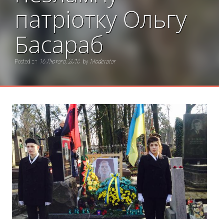
патріотку Ольгу
Басараб
Posted on
16 Лютого, 2016
by
Moderator