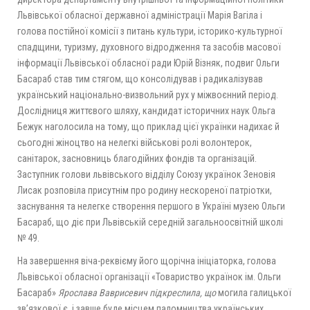
Львівської обласної державної адміністрації Марія Вагіла і
голова постійної комісії з питань культури, історико-культурної
спадщини, туризму, духовного відродження та засобів масової
інформації Львівської обласної ради Юрій Візняк, подвиг Ольги
Басараб став тим стягом, що консолідував і радикалізував
український національно-визвольний рух у міжвоєнний період.
Дослідниця життєвого шляху, кандидат історичних наук Ольга
Бежук наголосила на тому, що приклад цієї українки надихає й
сьогодні жіноцтво на нелегкі військові ролі волонтерок,
санітарок, засновниць благодійних фондів та організацій.
Заступник голови львівського відділу Союзу українок Зеновія
Лисак розповіла присутнім про родину нескореної патріотки,
заснування та нелегке створення першого в Україні музею Ольги
Басараб, що діє при Львівській середній загальноосвітній школі
№ 49.
На завершення віча-реквієму його щорічна ініціаторка, голова
Львівської обласної організації «Товариство українок ім. Ольги
Басараб»
Ярослава Ваврисевич підкреслила, що
могила галицької
зв’язкової є, і завше буде місцем паломництва українських