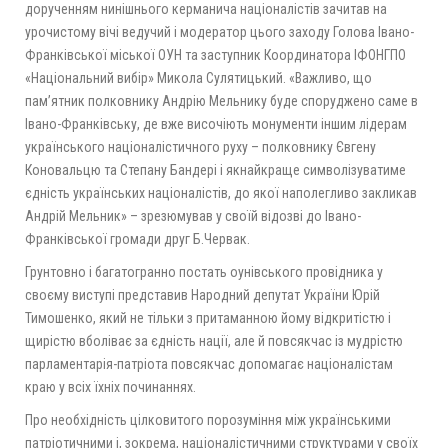
дорученням нинішнього керманича націоналістів зачитав на
урочистому вічі ведучий і модератор цього заходу Голова Івано-
Франківської міської ОУН та заступник Координатора ІФОНГПО
«Національний вибір» Микола Сулятицький. «Важливо, що
пам’ятник полковнику Андрію Мельнику буде споруджено саме в
Івано-Франківську, де вже височіють монументи іншим лідерам
українського націоналістичного руху – полковнику Євгену
Коновальцю та Степану Бандері і якнайкраще символізуватиме
єдність українських націоналістів, до якої наполегливо закликав
Андрій Мельник» – зрезюмував у своїй відозві до Івано-
Франківської громади друг Б.Червак.
Грунтовно і багатогранно постать оунівського провідника у
своєму виступі представив Народний депутат України Юрій
Тимошенко, який не тільки з притаманною йому відкритістю і
щирістю вболіває за єдність нації, але й повсякчас із мудрістю
парламентарія-патріота повсякчас допомагає націоналістам
краю у всіх їхніх починаннях.
Про необхідність цілковитого порозуміння між українськими
патріотичними і, зокрема, націоналістичними структурами у своїх