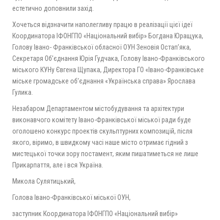
естетично доповнили захід.
Хочеться відзначити наполегливу працю в реалізації цієї ідеї
Координатора ІФОНГПО «Національний вибір» Богдана Юращука,
Голову Івано- Франківської обласної ОУН Зеновія Остап’яка,
Секретаря Об’єднання Юрія Гудчака, Голову Івано-Франківського
міського КУНу Євгена Щупака, Директора ГО «Івано-Франківське
міське громадське об’єднання «Українська справа» Ярослава
Гулика.
Незабаром Департаментом містобудування та архітектури
виконавчого комітету Івано-Франківської міської ради буде
оголошено конкурс проектів скульптурних композицій, після
якого, віримо, в швидкому часі наше місто отримає гідний з
мистецької точки зору постамент, яким пишатиметься не лише
Прикарпаття, але і вся Україна.
Микола Сулятицький,
Голова Івано-Франківської міської ОУН,
заступник Координатора ІФОНГПО «Національний вибір»