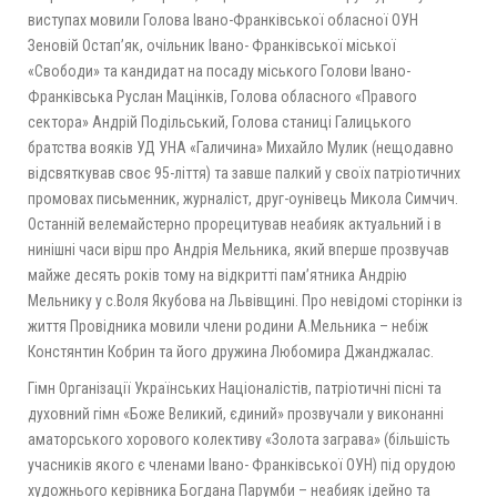
виступах мовили Голова Івано-Франківської обласної ОУН
Зеновій Остап’як, очільник Івано- Франківської міської
«Свободи» та кандидат на посаду міського Голови Івано-
Франківська Руслан Мацінків, Голова обласного «Правого
сектора» Андрій Подільський, Голова станиці Галицького
братства вояків УД УНА «Галичина» Михайло Мулик (нещодавно
відсвяткував своє 95-ліття) та завше палкий у своїх патріотичних
промовах письменник, журналіст, друг-оунівець Микола Симчич.
Останній велемайстерно прорецитував неабияк актуальний і в
нинішні часи вірш про Андрія Мельника, який вперше прозвучав
майже десять років тому на відкритті пам’ятника Андрію
Мельнику у с.Воля Якубова на Львівщині. Про невідомі сторінки із
життя Провідника мовили члени родини А.Мельника – небіж
Констянтин Кобрин та його дружина Любомира Джанджалас.
Гімн Організації Українських Націоналістів, патріотичні пісні та
духовний гімн «Боже Великий, єдиний» прозвучали у виконанні
аматорського хорового колективу «Золота заграва» (більшість
учасників якого є членами Івано- Франківської ОУН) під орудою
художнього керівника Богдана Парумби – неабияк ідейно та