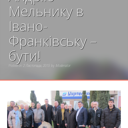
Мельнику в
Івано-
Франківську –
бути!
Posted on
2 Листопада, 2015
by
Moderator