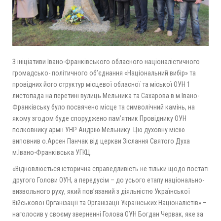
З ініціативи Івано-Франківського обласного націоналістичного
громадсько- політичного об’єднання «Національний вибір» та
провідних його структур місцевої обласної та міської ОУН 1
листопада на перетині вулиць Мельника та Сахарова в м.Івано-
Франківську було посвячено місце та символічний камінь, на
якому згодом буде споруджено пам’ятник Провіднику ОУН
полковнику армії УНР Андрію Мельнику. Цю духовну місію
виповнив о.Арсен Панчак від церкви Зіслання Святого Духа
м.Івано-Франківська УГКЦ.
«Відновлюється історична справедливість не тільки щодо постаті
другого Голови ОУН, а передусім – до усього етапу національно-
визвольного руху, який пов’язаний з діяльністю Української
Військової Організації та Організації Українських Націоналістів» –
наголосив у своєму зверненні Голова ОУН Богдан Червак, яке за