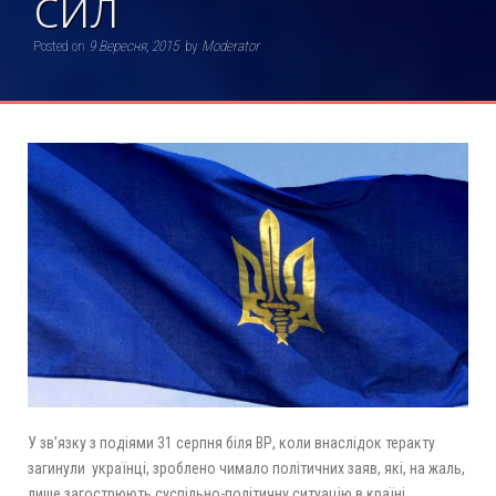
сил
Posted on
9 Вересня, 2015
by
Moderator
У зв’язку з подіями 31 серпня біля ВР, коли внаслідок теракту
загинули українці, зроблено чимало політичних заяв, які, на жаль,
лише загострюють суспільно-політичну ситуацію в країні.