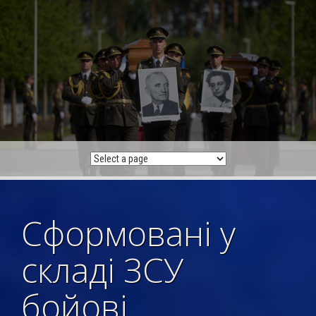
Skip
to
content
Сформовані у
складі ЗСУ
бойові