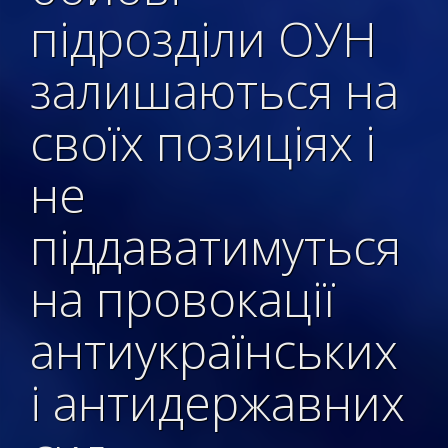
підрозділи ОУН
залишаються на
своїх позиціях і
не
піддаватимуться
на провокації
антиукраїнських
і антидержавних