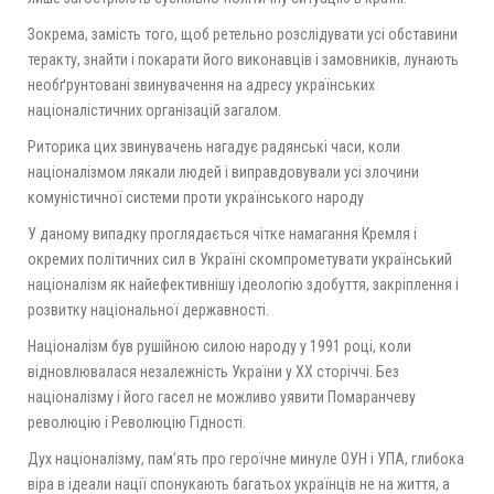
Зокрема, замість того, щоб ретельно розслідувати усі обставини
теракту, знайти і покарати його виконавців і замовників, лунають
необґрунтовані звинувачення на адресу українських
націоналістичних організацій загалом.
Риторика цих звинувачень нагадує радянські часи, коли
націоналізмом лякали людей і виправдовували усі злочини
комуністичної системи проти українського народу
У даному випадку проглядається чітке намагання Кремля і
окремих політичних сил в Україні скомпрометувати український
націоналізм як найефективнішу ідеологію здобуття, закріплення і
розвитку національної державності.
Націоналізм був рушійною силою народу у 1991 році, коли
відновлювалася незалежність України у ХХ сторіччі. Без
націоналізму і його гасел не можливо уявити Помаранчеву
революцію і Революцію Гідності.
Дух націоналізму, пам’ять про героїчне минуле ОУН і УПА, глибока
віра в ідеали нації спонукають багатьох українців не на життя, а