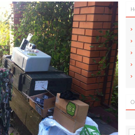
Н
О
По