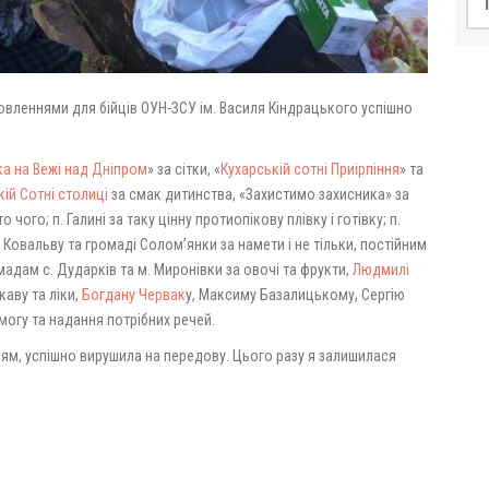
вленнями для бійців ОУН-ЗСУ ім. Василя Кіндрацького успішно
ка на Вежі над Дніпром
» за сітки, «
Кухарській сотні Приірпіння
» та
ій Сотні столиці
за смак дитинства, «Захистимо захисника» за
чого; п. Галині за таку цінну протиопікову плівку і готівку; п.
 Ковальву та громаді Солом’янки за намети і не тільки, постійним
адам с. Дударків та м. Миронівки за овочі та фрукти,
Людмилі
 каву та ліки,
Богдану Червак
у, Максиму Базалицькому, Сергію
могу та надання потрібних речей.
ням, успішно вирушила на передову. Цього разу я залишилася