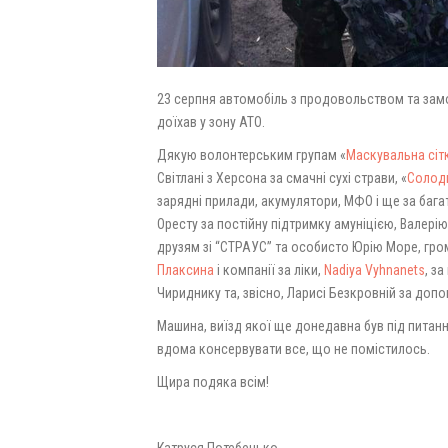
23 серпня автомобіль з продовольством та замо
доїхав у зону АТО.
Дякую волонтерським групам «
Маскувальна сіт
Світлані з Херсона за смачні сухі страви, «
Солодк
зарядні прилади, акумулятори, МФО і ще за багато 
Оресту за постійну підтримку амуніцією, Валерію
друзям зі “СТРАУС” та особисто Юрію Море, гром
Плаксина
і компанії за ліки,
Nadiya Vyhnanets
, за
Чириднику та, звісно, Ларисі Безкровній за допо
Машина, виїзд якої ще донедавна був під питан
вдома консервувати все, що не помістилось.
Щира подяка всім!