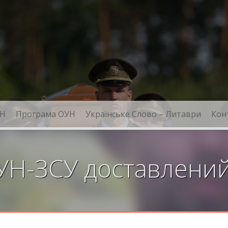
Н
Програма ОУН
Українське Слово – Литаври
Кон
УН-ЗСУ доставлений