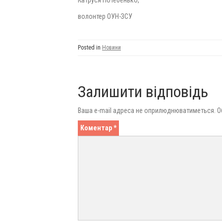
Катруся Потебенько,
волонтер ОУН-ЗСУ
Posted in
Новини
Залишити відповідь
Ваша e-mail адреса не оприлюднюватиметься.
О
Коментар
*