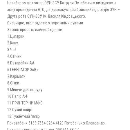
Незабаром волонтер ОУН-ЗСУ Катруся Потебенько виїжджає в
зону проведення АТО, де дислокується бойовий підрозділ ОУН –
Друга рота ОУН-ЗСУ ім. Василя Кіндрацького.
Очевидно, що поїде не з порожніми руками.
Хлопці просять найнеобхідніше:
1.Цигарки
2.Каву
3.Чай
4.Свічки
5.Батарейки АА
6.ГЕНЕРАТОР 3кВт
7.Карімати
8.Сітки
9.Миюче для посуду
10.Папір А4
11.ПРИНТЕР ЧИ МФО
12.Сухий спирт
13.Туалетний папір
Приватбанк 5168 7554 0264 4120 Потебенько Олександр.
Питання і пропозиції за тел. 093 511 38 07