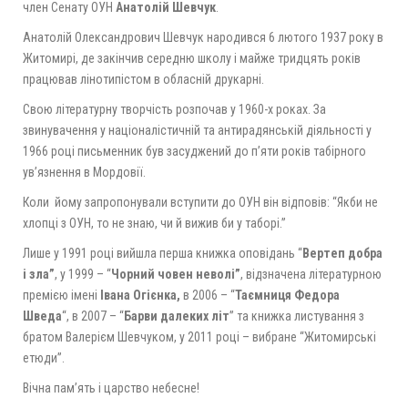
член Сенату ОУН
Анатолій Шевчук
.
Анатолій Олександрович Шевчук народився 6 лютого 1937 року в
Житомирі, де закінчив середню школу і майже тридцять років
працював лінотипістом в обласній друкарні.
Свою літературну творчість розпочав у 1960-х роках. За
звинувачення у націоналістичній та антирадянській діяльності у
1966 році письменник був засуджений до п’яти років табірного
ув’язнення в Мордовії.
Коли йому запропонували вступити до ОУН він відповів: “Якби не
хлопці з ОУН, то не знаю, чи й вижив би у таборі.”
Лише у 1991 році вийшла перша книжка оповідань “
Вертеп добра
і зла”
, у 1999 – “
Чорний човен неволі”
, відзначена літературною
премією імені
Івана Огієнка,
в 2006 – “
Таємниця Федора
Шведа
“, в 2007 – “
Барви далеких літ
” та книжка листування з
братом Валерієм Шевчуком, у 2011 році – вибране “Житомирські
етюди”.
Вічна пам’ять і царство небесне!