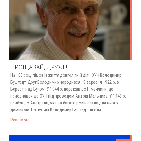
ПРОЩАВАЙ, ДРУЖЕ!
На 103 році пішов із життя довголітній діяч ОУН Володимир
Буштедт. Друг Володимир народився 10 вересня 1922 р. в
Бересті над Бугом. У 1944 р. переїхав до Німеччини, де
приєднався до ОУН під проводом Андрія Мельника. У 1949 р.
прибув до Австралії, яка на багато років стала для нього
домівкою. На чужині Володимир Буштедт ніколи…
Read More