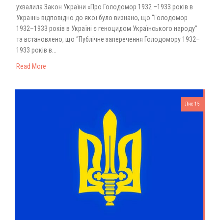
ухвалила Закон України «Про Голодомор 1932 –1933 років в
Україні» відповідно до якої було визнано, що “Голодомор
1932–1933 років в Україні є геноцидом Українського народу”
та встановлено, що “Публічне заперечення Голодомору 1932–
1933 років в…
Read More
Лис 15