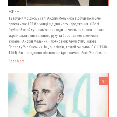
ВІЧЕ
12 грудня у рідному селі Андрія Мельника відбудеться Віче,
присвячене 135-й річниці від дня його народження. У Волі
Якубовій пройдуть памʼятні заходи на честь видатної постаті
українського визвольного руху та борця за незалежність
України. Андрій Мельник – полковник Армії УНР, Голова
Проводу Українських Націоналістів, другий очільник ОУН (1938-
1964). Він послідовно обстоював ідею самостійної України, не…
Read More
Гру 6