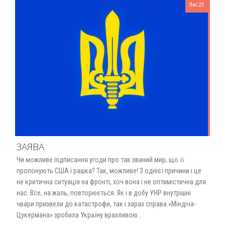
Лис 23
ЗАЯВА
Чи можливе підписання угоди про так званий мир, що її
пропонують США і рашка? Так, можливе! З однієї причини і це
не критична ситуація на фронті, хоч вона і не оптимістична для
нас. Все, на жаль, повторюється. Як і в добу УНР внутрішні
чвари призвели до катастрофи, так і зараз справа «Міндіча-
Цукермана» зробила Україну вразливою…