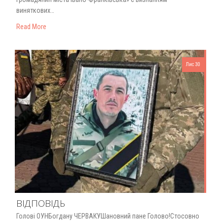
виняткових…
Read More
Лис 30
ВІДПОВІДЬ
Голові ОУНБогдану ЧЕРВАКУШановний пане Голово!Стосовно