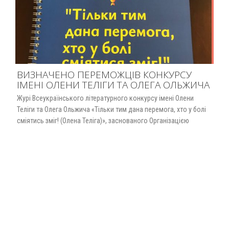
ВИЗНАЧЕНО ПЕРЕМОЖЦІВ КОНКУРСУ
ІМЕНІ ОЛЕНИ ТЕЛІГИ ТА ОЛЕГА ОЛЬЖИЧА
Журі Всеукраїнського літературного конкурсу імені Олени
Теліги та Олега Ольжича «Тільки тим дана перемога, хто у болі
сміятись зміг! (Олена Теліга)», заснованого Організацією
українських націоналістів та Жіночим товариством імені Ольги
Басараб та Олени Теліги, визначило переможців 2025 року. І
місце Наіда ТУАЛТИ. «Білий світ». П’єса ІІ місце Валерій
ГАЛАДИМ. «Повернення». Новела. ІІІ місце Олександр
ЛАГОШНЯК. «Лютий». Повість. Також журі конкурсу…
Read More