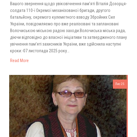
Вашого звернення щодо увіковічнення памʼяті Віталія Дозорця-
солдата 110-ї Окремої механізованої бригади, другого
батальйону, окремого кулеметного взводу Збройних Сил
України, повідомляємо про вже реалізовані та заплановані
Волочиською міською радою заходи.Волочиська міська рада,
діючи відповідно до власної ініціативи та затвердженого плану
увічнення памʼяті захисників України, вже здійснила наступні
кроки:-07 листопада 2025 року…
Read More
Лис 25