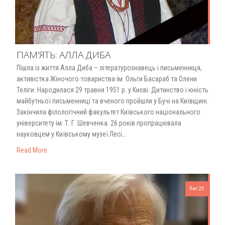
ПАМ’ЯТЬ: АЛЛА ДИБА
Пішла із життя Алла Диба – літературознавець і письменниця,
активістка Жіночого товариства ім. Ольги Басараб та Олени
Теліги. Народилася 29 травня 1951 р. у Києві. Дитинство і юність
майбутньої письменниці та вченого пройшли у Бучі на Київщині.
Закінчила філологічний факультет Київського національного
університету ім. Т. Г. Шевченка. 26 років пропрацювала
науковцем у Київському музеї Лесі…
Read More
Лис 23