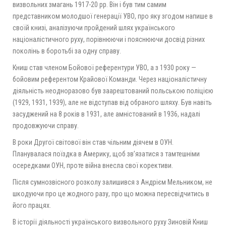
визвольних змагань 1917-20 рр. Він і був тим самим
представником молодшої генерації УВО, про яку згодом напише в
своїй книзі, аналізуючи пройдений шлях українського
націоналістичного руху, порівнюючи і пояснюючи досвід різних
поколінь в боротьбі за одну справу.
Книш став членом Бойової референтури УВО, а з 1930 року —
бойовим референтом Крайової Команди. Через націоналістичну
діяльність неодноразово був заарештований польською поліцією
(1929, 1931, 1939), але не відступав від обраного шляху. Був навіть
засуджений на 8 років в 1931, але амністований в 1936, надалі
продовжуючи справу.
В роки Другої світової він став чільним діячем в ОУН.
Планувалася поїздка в Америку, щоб зв’язатися з тамтешніми
осередками ОУН, проте війна внесла свої корективи.
Після сумнозвісного розколу залишився з Андрієм Мельником, не
шкодуючи про це жодного разу, про що можна пересвідчитись в
його працях.
В історії діяльності українського визвольного руху Зиновій Книш