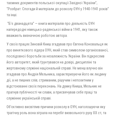
таємних документів польської окупації Західної України”,
“Розбрат. Спогади й матеріали до розколу ОУН у 1940-1941 років”
та інші.
“Б’є дванадцята” — книга матеріалів про діяльність ОУН
напередодні німецько-радянської війни в 1941, яку також
вважають визначною роботою автора.
У своїх працях Зиновій Книш згадував про Євгена Коновальця як
про виняткового лідера ОУН, який став символом організованої,
послідовної боротьби за незалежність України. Він підкреслив
його авторитет, який ґрунтувався на довірі, дисципліні та
жертовному служінні національній справі. Не менш влучно він
згадував про Андрія Мельника, характеризуючи його як людину
дії, а не пишних слів; стриманим, рішучим і непохитним у
відстоюванні своїх переконань. На думку Книша, Мельник не
прагнув публічності чи слави, а присвячував себе праці та
служінню українській справі.
Об’єктивно висвітлив причини розколу в ОУН, наголошуючи яку
трагічну роль вона зіграла на перебіг визвольного руху ХХ ст, та