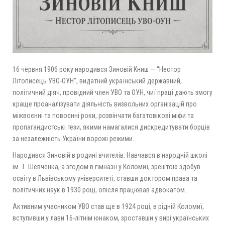
16 червня 1906 року народився Зиновій Книш — “Нестор
Літописець УВО-ОУН”, видатний український державний,
політичний діяч, провідний член УВО та ОУН, чиї праці дають змогу
краще проаналізувати діяльність визвольних організацій про
міжвоєнні та повоєнні роки, розвінчати багатовікові міфи та
пропагандистські тези, якими намагалися дискредитувати борців
за незалежність України ворожі режими.
Народився Зиновій в родині вчителів. Навчався в народній школі
ім. Т. Шевченка, а згодом в гімназії у Коломиї, зрештою здобув
освіту в Львівському університеті, ставши доктором права та
політичних наук в 1930 році, опісля працював адвокатом.
Активним учасником УВО став ще в 1924 році, в рідній Коломиї,
вступивши у лави 16-літнім юнаком, зроставши у вирі українських