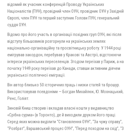
відомий як учасник конференцій Проводу Українських
Націоналістів (ПУН), провідний член ОУН, провідник ОУН у Західній
Європі, член ПУН та перший заступник Голови ПУН, генеральний
суддя ОУН.
Відомо про його участь в організації похідних груп ОУН, які після
відступу більшовиків розгорнули на українських землях
національно-організаційну та просвітницьку роботу. У 1944 році
емігрував закордон, перебував у Кракові та Австрії, відстоюючи
інтереси українських переселенців. Згодом переїхав у Париж, а на
початку 1949 року переїхав до Канади, ставши активним діячем
української політичної еміграції.
Він автор близько 50 історичних праць і низки статей та брошур.
Використовував псевдоніми — Богдан Михайлюк, Ю. Мохнацький,
Ренс, Голіят.
Зиновій Книш створив і вкладав власні кошти у видавництво
«Срібна сурма» (в Торонто), де й виходили друком його праці.
Серед яких можна виділити “Становлення ОУН”, “За чужу справу”,
“Розбрат”, Варшавський процес ОУН”, “Перед походом на схід”, “З