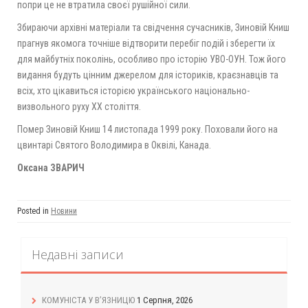
попри це не втратила своєї рушійної сили.
Збираючи архівні матеріали та свідчення сучасників, Зиновій Книш
прагнув якомога точніше відтворити перебіг подій і зберегти їх
для майбутніх поколінь, особливо про історію УВО-ОУН. Тож його
видання будуть цінним джерелом для істориків, краєзнавців та
всіх, хто цікавиться історією українського національно-
визвольного руху ХХ століття.
Помер Зиновій Книш 14 листопада 1999 року. Поховали його на
цвинтарі Святого Володимира в Оквілі, Канада.
Оксана ЗВАРИЧ
Posted in
Новини
Недавні записи
КОМУНІСТА У В’ЯЗНИЦЮ
1 Серпня, 2026