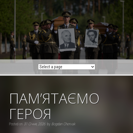
Skip
to
content
ПАМ’ЯТАЄМО
ГЕРОЯ
Posted on
31 Січня, 2026
by
Bogdan Chervak