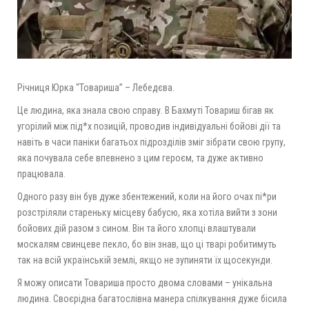
Річниця Юрка “Товариша” – Лебедєва.
Це людина, яка знала свою справу. В Бахмуті Товариш бігав як
угорілий між під*х позицій, проводив індивідуальні бойові дії та
навіть в часи паніки багатьох підрозділів зміг зібрати свою групу,
яка почувала себе впевнено з цим героєм, та дуже активно
працювала.
Одного разу він був дуже збентежений, коли на його очах пі*ри
розстріляли стареньку місцеву бабусю, яка хотіла вийти з зони
бойових дій разом з сином. Він та його хлопці влаштували
москалям свинцеве пекло, бо він знав, що ці тварі робитимуть
так на всій українській землі, якщо не зупиняти їх щосекунди.
Я можу описати Товариша просто двома словами – унікальна
людина. Своєрідна багатослівна манера спілкування дуже бісила