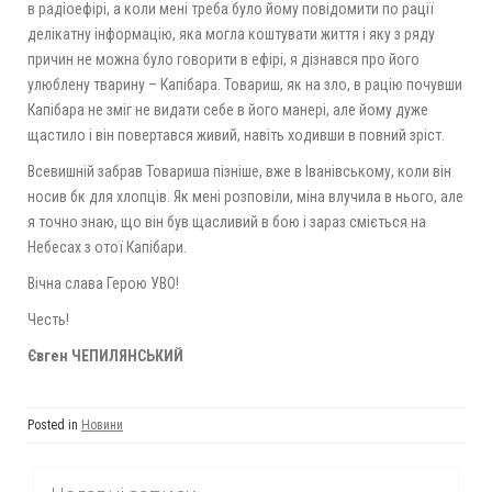
в радіоефірі, а коли мені треба було йому повідомити по рації
делікатну інформацію, яка могла коштувати життя і яку з ряду
причин не можна було говорити в ефірі, я дізнався про його
улюблену тварину – Капібара. Товариш, як на зло, в рацію почувши
Капібара не зміг не видати себе в його манері, але йому дуже
щастило і він повертався живий, навіть ходивши в повний зріст.
Всевишній забрав Товариша пізніше, вже в Іванівському, коли він
носив бк для хлопців. Як мені розповіли, міна влучила в нього, але
я точно знаю, що він був щасливий в бою і зараз сміється на
Небесах з отої Капібари.
Вічна слава Герою УВО!
Честь!
Євген ЧЕПИЛЯНСЬКИЙ
Posted in
Новини