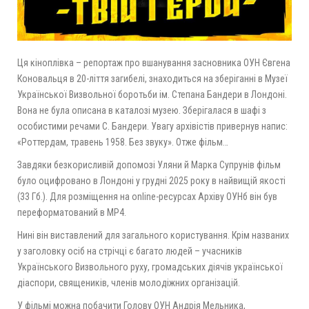
Ця кіноплівка – репортаж про вшанування засновника ОУН Євгена
Коновальця в 20-ліття загибелі, знаходиться на зберіганні в Музеї
Української Визвольної боротьби ім. Степана Бандери в Лондоні.
Вона не була описана в каталозі музею. Зберігалася в шафі з
особистими речами С. Бандери. Увагу архівістів привернув напис:
«Роттердам, травень 1958. Без звуку». Отже фільм…
Завдяки безкорисливій допомозі Уляни й Марка Супрунів фільм
було оцифровано в Лондоні у грудні 2025 року в найвищій якості
(33 Гб.). Для розміщення на online-ресурсах Архіву ОУНб він був
переформатований в МР4.
Нині він виставлений для загального користування. Крім названих
у заголовку осіб на стрічці є багато людей – учасників
Українського Визвольного руху, громадських діячів української
діаспори, священиків, членів молодіжних організацій.
У фільмі можна побачити Голову ОУН Андрія Мельника,