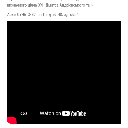
визначного діяча ОУН Дмитра Андрієвського та ін.
Архів ОУНб. Ф.32, оп.1, од. зб. 48, од. обл.1