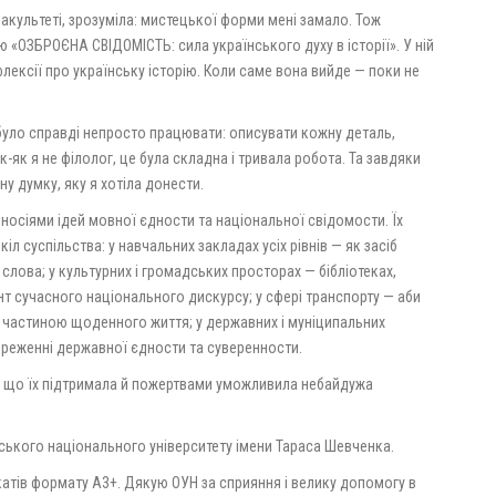
акультеті, зрозуміла: мистецької форми мені замало. Тож
ю «ОЗБРОЄНА СВІДОМІСТЬ: сила українського духу в історії». У ній
флексії про українську історію. Коли саме вона вийде — поки не
уло справді непросто працювати: описувати кожну деталь,
-як я не філолог, це була складна і тривала робота. Та завдяки
у думку, яку я хотіла донести.
осіями ідей мовної єдности та національної свідомости. Їх
 суспільства: у навчальних закладах усіх рівнів — як засіб
лова; у культурних і громадських просторах — бібліотеках,
нт сучасного національного дискурсу; у сфері транспорту — аби
частиною щоденного життя; у державних і муніципальних
ереженні державної єдности та суверенности.
, що їх підтримала й пожертвами уможливила небайдужа
ського національного університету імени Тараса Шевченка.
атів формату А3+. Дякую ОУН за сприяння і велику допомогу в