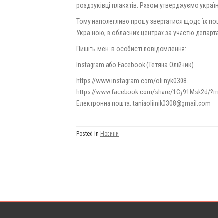
роздруківці плакатів. Разом утверджуємо україн
Тому наполегливо прошу звертатися щодо їх поши
Україною, в обласних центрах за участю департа
Пишіть мені в особисті повідомлення:
Instagram або Facebook (Тетяна Олійник)
https://www.instagram.com/oliinyk0308…
https://www.facebook.com/share/1Cy91Msk2d/?m
Електронна пошта: taniaoliinik0308@gmail.com
Posted in
Новини