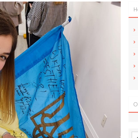
Н
О
По