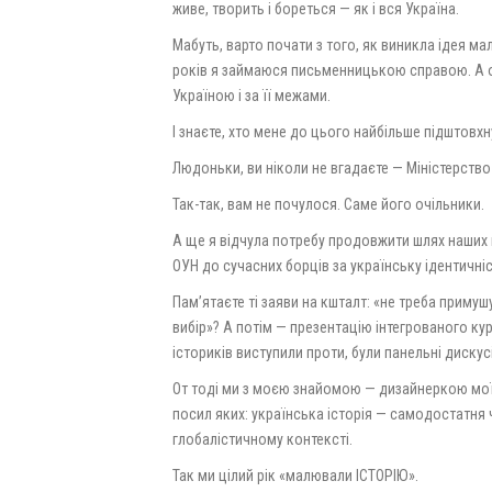
живе, творить і бореться — як і вся Україна.
Мабуть, варто почати з того, як виникла ідея ма
років я займаюся письменницькою справою. А ос
Україною і за її межами.
І знаєте, хто мене до цього найбільше підштовхн
Людоньки, ви ніколи не вгадаєте — Міністерство 
Так-так, вам не почулося. Саме його очільники.
А ще я відчула потребу продовжити шлях наших 
ОУН до сучасних борців за українську ідентичніс
Пам’ятаєте ті заяви на кшталт: «не треба примуш
вибір»? А потім — презентацію інтегрованого кур
істориків виступили проти, були панельні дискусі
От тоді ми з моєю знайомою — дизайнеркою моїх
посил яких: українська історія — самодостатня 
глобалістичному контексті.
Так ми цілий рік «малювали ІСТОРІЮ».