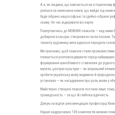
А я, як людина, що навчається на історичному ф
узялася за написання книги, що вийде під назво
буде зібрано націософські та ідейно-образні ре
скажу. Не час відкривати всі карти.
Повертаючись до МОВНИХ плакатів — над ними б
добирати кольори, створювати гасла-посили. Так
таланту художниці мені вдалося передати головн
Ми прагнемо, щоб плакати стали промовистими н
планується розповсюджувати серед найширших кіл
формування шанобливого ставлення до рідного с
музеях, центрах культури — як візуальний елеме
зробити українську мову видимою й природною 
установах — як нагадування про роль мови у зб
Майстерно створені плакати постали лише тому
громадськість — за що їй глибока вдячність.
Дякую за відгук-рекомендацію професорці Київ
Наразі надруковано 100 комплектів мовних плак