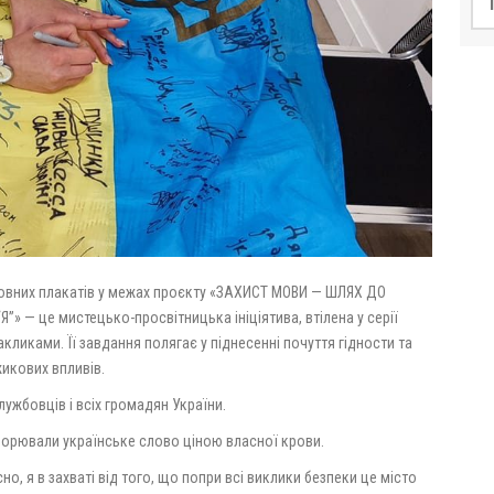
овних плакатів у межах проєкту «ЗАХИСТ МОВИ — ШЛЯХ ДО
Я”» — це мистецько-просвітницька ініціятива, втілена у серії
кликами. Її завдання полягає у піднесенні почуття гідности та
икових впливів.
лужбовців і всіх громадян України.
иборювали українське слово ціною власної крови.
но, я в захваті від того, що попри всі виклики безпеки це місто