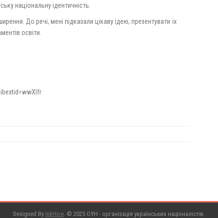
ську національну ідентичність.
рення. До речі, мені підказали цікаву ідею, презентувати їх
ментів освіти.
ibextid=wwXIfr
Designed By
InkHive
.
© 2025 ОУН - організація українських націоналістів.