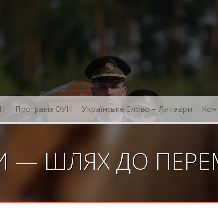
Н
Програма ОУН
Українське Слово – Литаври
Кон
И — ШЛЯХ ДО ПЕР