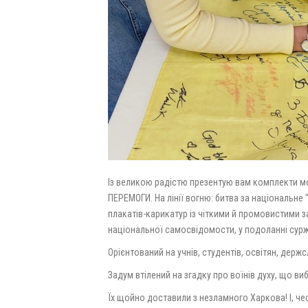
Із великою радістю презентую вам комплекти м
ПЕРЕМОГИ. На лінії вогню: битва за національне “
плакатів-карикатур із чіткими й промовистими за
національної самосвідомости, у подоланні сурж
Орієнтований на учнів, студентів, освітян, держс
Задум втілений на згадку про воїнів духу, що в
Їх щойно доставили з незламного Харкова! І, чес