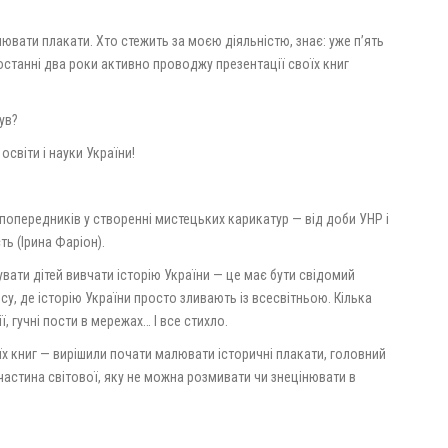
лювати плакати. Хто стежить за моєю діяльністю, знає: уже п’ять
танні два роки активно проводжу презентації своїх книг
ув?
освіти і науки України!
попередників у створенні мистецьких карикатур — від доби УНР і
ть (Ірина Фаріон).
увати дітей вивчати історію України — це має бути свідомий
су, де історію України просто зливають із всесвітньою. Кілька
ї, гучні пости в мережах… І все стихло.
 книг — вирішили почати малювати історичні плакати, головний
частина світової, яку не можна розмивати чи знецінювати в