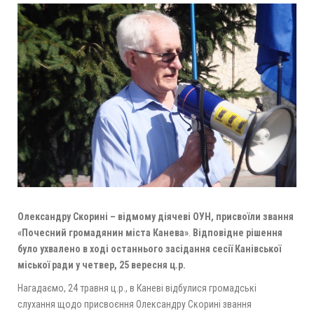
Олександру Скорині – відмому діячеві ОУН, присвоїли звання
«Почесний громадянин міста Канева»
.
Відповідне рішення
було ухвалено в ході останнього засідання сесії Канівської
міської ради у четвер, 25 вересня ц.р.
Нагадаємо, 24 травня ц.р., в Каневі відбулися громадські
слухання щодо присвоєння Олександру Скорині звання