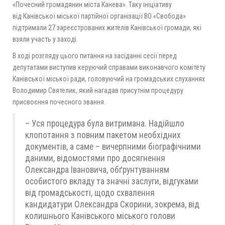
«Почесний громадянин міста Канева». Таку ініціативу
від Канівської міської партійної організації ВО «Свобода»
підтримали 27 зареєстрованих жителів Канівської громади, які
взяли участь у заході.
В ході розгляду цього питання на засіданні сесії перед
депутатами виступив керуючий справами виконавчого комітету
Канівської міської ради, головуючий на громадських слуханнях
Володимир Святелик, який нагадав присутнім процедуру
присвоєння почесного звання.
– Уся процедура була витримана. Надійшло
клопотання з повним пакетом необхідних
документів, а саме – вичерпними біографічними
даними, відомостями про досягнення
Олександра Івановича, обґрунтуванням
особистого вкладу та значні заслуги, відгуками
від громадськості, щодо схвалення
кандидатури Олександра Скорини, зокрема, від
колишнього Канівського міського голови