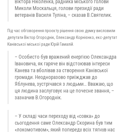
Віктора Ніколенка, радника міського голови
Миколи Москальця, голови президії ради
ветеранів Василя Туліна, – сказав В.Святелик.
Під час обговорення проєкту рішення свою думку висловили
депутати Віктор Огороднік, Олександр Корнієнко, екс-депутат
Канівської міської ради Юрій Гамалій.
– Особисто був вражений енергією Олександра
Івановича, як гаряче він відстоював інтереси
Канева та вболівав за створення Канівської
громади. Неодноразово приїжджав до
Яблунева, зустрічався з людьми… Вважаю, що
ця людина заслуговує на це почесне звання, –
зазначив В.Огороднік.
– У складі часи переходу від «совка» до
сьогодення саме Олександр Скорина був тим
«локомотивом», який попереду всіх тягнув нас