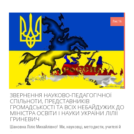
Лис 16
ЗВЕРНЕННЯ НАУКОВО-ПЕДАГОГІЧНОЇ
СПІЛЬНОТИ, ПРЕДСТАВНИКІВ
ГРОМАДСЬКОСТІ ТА ВСІХ НЕБАЙДУЖИХ ДО
МІНІСТРА ОСВІТИ І НАУКИ УКРАЇНИ ЛІЛІЇ
ГРИНЕВИЧ
Шановна Ліліє Михайлівно! Ми, науковці, методисти, учителі й
батьки, учні та студенти, представники громадськості й просто