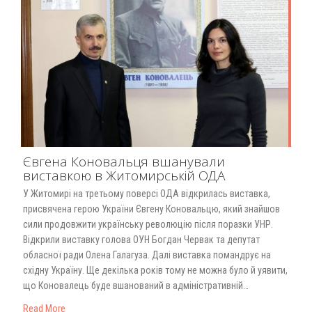
Євгена Коновальця вшанували
виставкою в Житомирській ОДА
У Житомирі на третьому поверсі ОДА відкрилась виставка,
присвячена герою України Євгену Коновальцю, який знайшов
сили продовжити українську революцію після поразки УНР.
Відкрили виставку голова ОУН Богдан Червак та депутат
обласної ради Олена Галагуза. Далі виставка помандрує на
східну Україну. Ще декілька років тому не можна було й уявити,
що Коновалець буде вшанований в адміністративній…
Read More