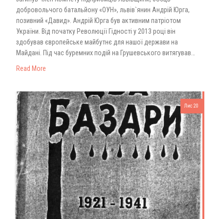
добровольчого батальйону «ОУН», львів`янин Андрій Юрга,
позивний «Давид». Андрій Юрга був активним патріотом
України. Від початку Революції Гідності у 2013 році він
здобував європейське майбутнє для нашої держави на
Майдані. Під час буремних подій на Грушевського витягував…
Read More
Лис 20