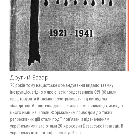
Другий Базар
75 років тому нацистське командування видало таємну
інструкцію, згідно з якою, всіх представників ОУН(б) мали
арештовувати й таємно розстрілювати під виглядом
«бандитів». Аналогічна доля чекала на мельниківців, яких до
цього німці не чіпали. Формальним приводом до таких
репресивних дій стали події, пов’язані з відзначенням
українськими патріотами 20-х роковин Базарської трагедії. В
українську історіографію вони увійшли…