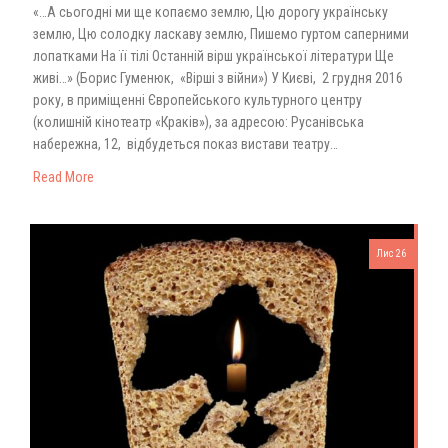
«…А сьогодні ми ще копаємо землю, Цю дорогу українську
землю, Цю солодку ласкаву землю, Пишемо гуртом саперними
лопатками На її тілі Останній вірш української літератури Ще
живі…» (Борис Гуменюк, «Вірші з війни») У Києві, 2 грудня 2016
року, в приміщенні Європейського культурного центру
(колишній кінотеатр «Краків»), за адресою: Русанівська
набережна, 12, відбудеться показ вистави театру…
Read More
Лис 26