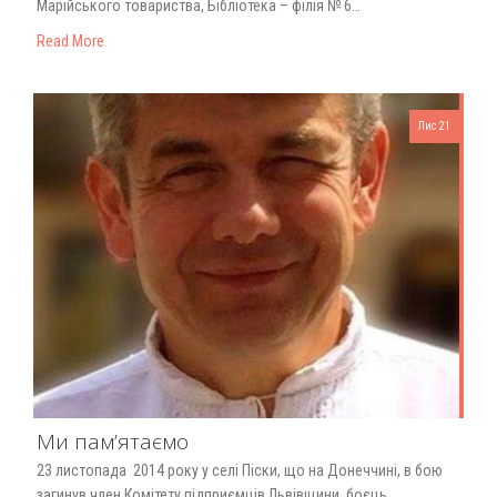
Марійського товариства, Бібліотека – філія № 6…
Read More
Лис 21
Ми пам’ятаємо
23 листопада 2014 року у селі Піски, що на Донеччині, в бою
загинув член Комітету підприємців Львівщини, боєць