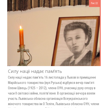
Лис 22
Силу нації надає пам’ять
Силу нації надає пам’ять 16 листопада у Львові в приміщенні
Марійського товариства (вул.Руська) відбувся вечір пам’яті
Олени Швець (1925 – 2012), члена ОУН, учасниці руху опору в
часи ІІ світової війни, політв’язня. В організації вечора взяли
участь Львівська обласна організація Всеукраїнського
жіночого товариства ім.О.Теліги, Львівська обласна ОУН, члени