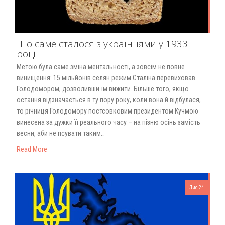
Що саме сталося з українцями у 1933
році
Метою була саме зміна ментальності, а зовсім не повне
винищення: 15 мільйонів селян режим Сталіна перевиховав
Голодомором, дозволивши їм вижити. Більше того, якщо
остання відзначається в ту пору року, коли вона й відбулася,
то річниця Голодомору постсовковим президентом Кучмою
винесена за дужки її реального часу – на пізню осінь замість
весни, аби не псувати таким…
Read More
Лис 24